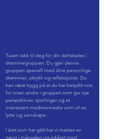
Tusen takk til deg for din deltakelse i 
drømmegruppen. Du gjør denne 
gruppen spesiell med dine personlige 
drømmer, uttrykk og refleksjoner. Du 
kan være trygg på at du har betydd noe 
for noen andre i gruppen som gis nye 
perspektiver, speilinger og et 
interessert medmenneske som vil se, 
lytte og samskape. 
I året som har gått har vi møttes en 
gang i måneden og jobbet med 