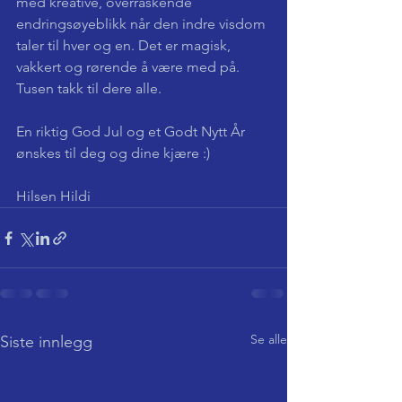
med kreative, overraskende 
endringsøyeblikk når den indre visdom 
taler til hver og en. Det er magisk, 
vakkert og rørende å være med på. 
Tusen takk til dere alle.
En riktig God Jul og et Godt Nytt År 
ønskes til deg og dine kjære :) 
Hilsen Hildi
Se alle
Siste innlegg