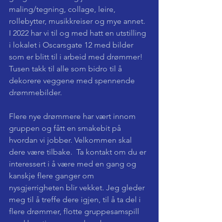
maling/tegning, collage, leire, 
rollebytter, musikkreiser og mye annet.  
I 2022 har vi til og med hatt en utstilling 
i lokalet i Oscarsgate 12 med bilder 
som er blitt til i arbeid med drømmer! 
Tusen takk til alle som bidro til å 
dekorere veggene med spennende 
drømmebilder.
Flere nye drømmere har vært innom 
gruppen og fått en smakebit på 
hvordan vi jobber. Velkommen skal 
dere være tilbake.  Ta kontakt om du er 
interessert i å være med en gang og 
kanskje flere ganger om 
nysgjerrigheten blir vekket. Jeg gleder 
meg til å treffe dere igjen, til å ta del i 
flere drømmer, flotte gruppesamspill 