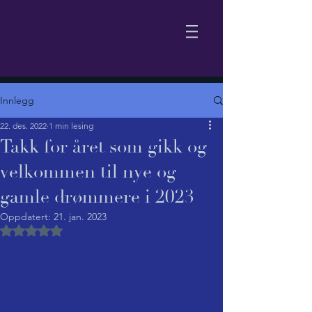
Innlegg
22. des. 2022
1 min lesing
Takk for året som gikk og
velkommen til nye og
gamle drømmere i 2023
Oppdatert:
21. jan. 2023
Gitt NaN av 5 stjerner.