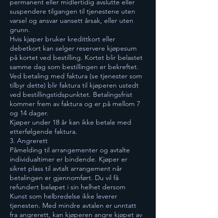
permanent eller midlertidig avslutte eller
suspendere tilgangen til tjenestene uten
varsel og ansvar uansett årsak, eller uten
grunn.
Hvis kjøper bruker kredittkort eller
debetkort kan selger reservere kjøpesum
på kortet ved bestilling. Kortet blir belastet
samme dag som bestillingen er bekreftet.
Ved betaling med faktura (se tjenester som
tilbyr dette) blir faktura til kjøperen ustedt
ved bestillingstidspunktet. Betalingsfrist
kommer frem av faktura og er på mellom 7
og 14 dager.
Kjøper under 18 år kan ikke betale med
etterfølgende faktura.
3. Angrerett
Påmelding til arrangementer og avtalte
individualtimer er bindende. Kjøper er
sikret plass til avtalt arrangement når
betalingen er gjennomført. Du vil få
refundert beløpet i sin helhet dersom
Kunst som helbredelse ikke leverer
tjenesten. Med mindre avtalen er unntatt
fra angrerett, kan kjøperen angre kjøpet av