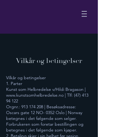
Vilkår og betingelser
Vilkår og betingelser
1. Parter
Kunst som Helbredelse v/Hildi Bragason |
www.kunstsomhelbredelse.no | Tlf: (47) 413
94 122
Orgnr.: 913 174 208 | Besøksadresse:
Oscars gate 12 NO- 0352 Oslo | Norway
betegnes i det følgende som selger.
Forbrukeren som foretar bestillingen og
betegnes i det følgende som kjøper.
2. Betaling skjer i sin helhet før sesjon