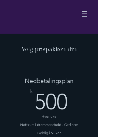
Velg prispakken din
Nedbetalingsplan
500kr
kr
500
Hver uke
Nettkurs i drømmearbeid - Ordinær
Gyldig i 6 uker