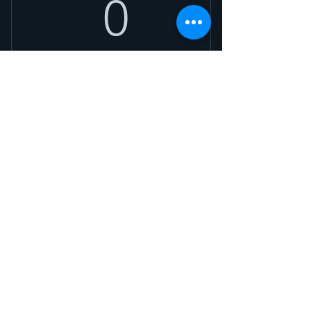
0kr
0
Ikke for nettkurs
Gyldig i 3 uker
Kjøp nå
Det er ingen gratis planer
tilgjengelig på dette kurset
LOKALER SENTRALT I OSLO OG
LILLESTRØM
Epost: hildi (a)
kunstsomhelbredelse.no
Sett inn tegnet «@» der det står (a).