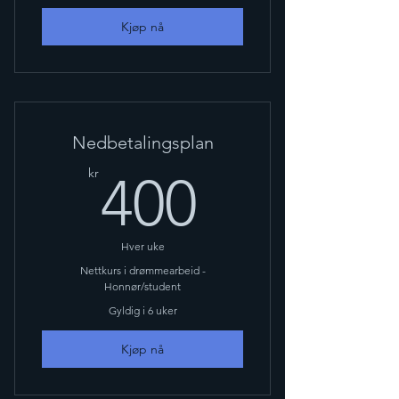
Kjøp nå
Nedbetalingsplan
400kr
kr
400
Hver uke
Nettkurs i drømmearbeid -
Honnør/student
Gyldig i 6 uker
Kjøp nå