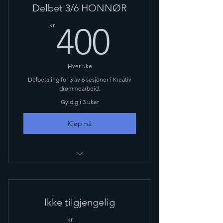
Delbet 3/6 HONNØR
400kr
kr
400
Hver uke
Delbetaling for 3 av 6 sesjoner i Kreativ
drømmearbeid.
Gyldig i 3 uker
Kjøp nå
Online drømmekurs
Ikke tilgjengelig
kr