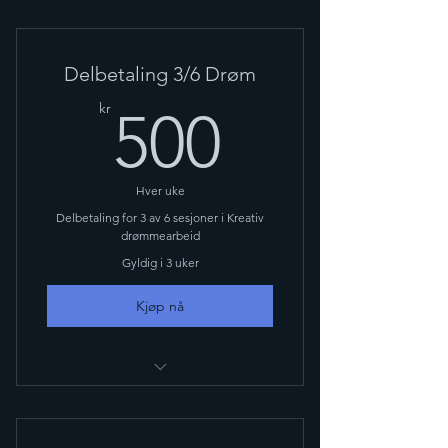
Delbetaling 3/6 Drøm
500kr
kr
500
Hver uke
Delbetaling for 3 av 6 sesjoner i Kreativ
drømmearbeid
Gyldig i 3 uker
Kjøp nå
Drømmekurs for datoer 5.april; 12.
april og 19.april