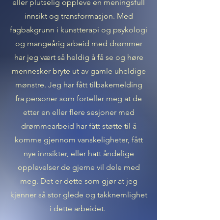
eller plutselig oppleve en meningsfull
innsikt og transformasjon. Med
fagbakgrunn i kunstterapi og psykologi
og mangeårig arbeid med drømmer
har jeg vært så heldig å få se og høre
mennesker bryte ut av gamle uheldige
mønstre. Jeg har fått tilbakemelding
fra personer som forteller meg at de
etter en eller flere sesjoner med
drømmearbeid har fått støtte til å
komme gjennom vanskeligheter, fått
nye innsikter, eller hatt åndelige
opplevelser de gjerne vil dele med
meg.
Det er dette som gjør at jeg
kjenner så stor glede og takknemlighet
i dette arbeidet.