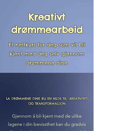
Kreativt
drømmearbeid
Et nettkurs for deg som vil bli
kjent med deg selv gjennom
drømmene dine
LA DRØMMENE DINE BLI EN KILDE TIL KREATIVITET
OG TRANSFORMASJON
Gjennom å bli kjent med de ulike
lagene i din bevissthet kan du gradvis