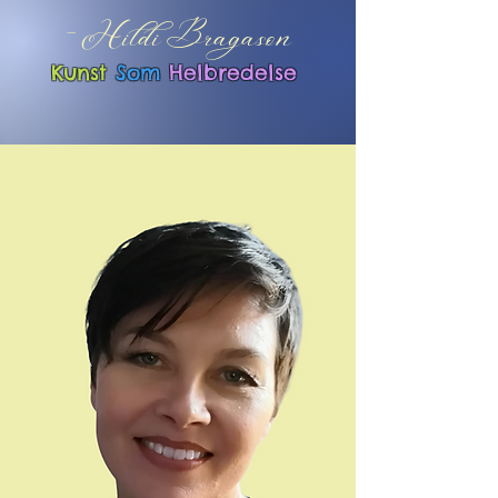
- Hildi Bragason
Kunst
Som
Helbredel
se